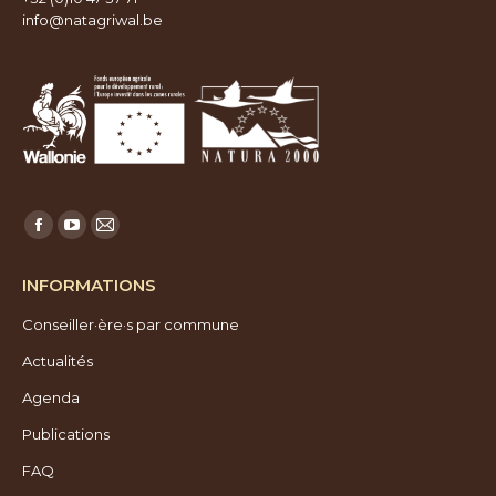
info@natagriwal.be
Trouvez nous sur :
Facebook
YouTube
E-
page
page
mail
INFORMATIONS
opens
opens
page
Conseiller·ère·s par commune
in
in
opens
new
new
in
Actualités
window
window
new
Agenda
window
Publications
FAQ