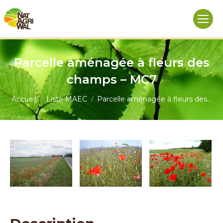
Parcelle aménagée à fleurs des
champs – MC7
Vous êtes ici :
Accueil
Liste MAEC
Parcelle aménagée à fleurs des…