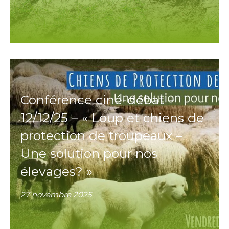
Conférence ciné-débat –
12/12/25 – « Loup et chiens de
protection de troupeaux –
Une solution pour nos
élevages? »
27 novembre 2025