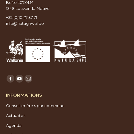
Boîte L07.01.14
1348 Louvain-la-Neuve
+32 (0)10 47 37 71
info@natagriwal.be
Trouvez nous sur :
Facebook
YouTube
E-
page
page
mail
INFORMATIONS
opens
opens
page
Conseiller·ère·s par commune
in
in
opens
new
new
in
Actualités
window
window
new
Agenda
window