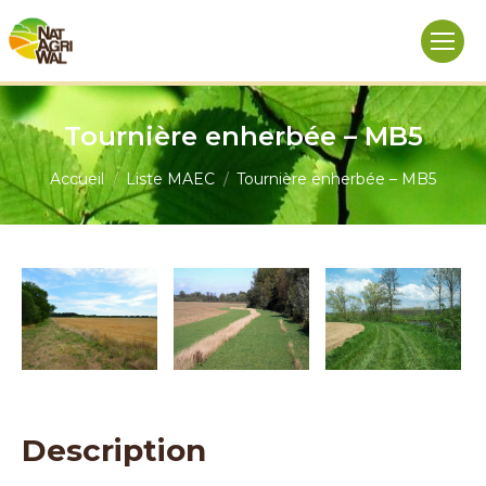
Tournière enherbée – MB5
Vous êtes ici :
Accueil
Liste MAEC
Tournière enherbée – MB5
Description