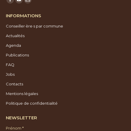
Facebook
YouTube
E-
page
page
mail
INFORMATIONS
opens
opens
page
Conseiller·ère·s par commune
in
in
opens
new
new
in
Actualités
window
window
new
Agenda
window
Publications
FAQ
Jobs
Contacts
Mentions légales
Politique de confidentialité
NEWSLETTER
Prénom *