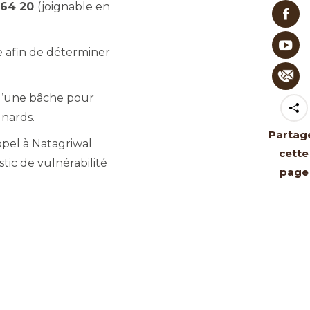
 64 20
(joignable en
e afin de déterminer
 d’une bâche pour
nards.
Partag
ppel à Natagriwal
cette
tic de vulnérabilité
page