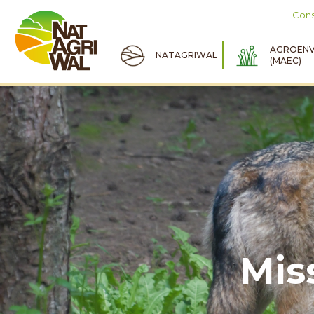
Cons
AGROENV
NATAGRIWAL
(MAEC)
Mis