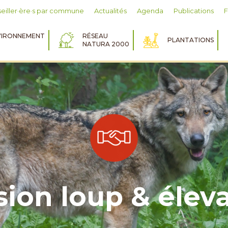
eiller·ère·s par commune
Actualités
Agenda
Publications
IRONNEMENT
RÉSEAU
PLANTATIONS
NATURA 2000
sion loup & élev