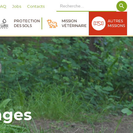
Search Button
Search
FAQ
Jobs
Contacts
for:
PROTECTION
MISSION
AUTRES
DES SOLS
VÉTÉRINAIRE
MISSIONS
ages