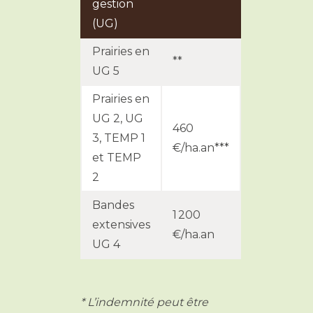
gestion
(UG)
Prairies en
**
UG 5
Prairies en
UG 2, UG
460
3, TEMP 1
€/ha.an***
et TEMP
2
Bandes
1 200
extensives
€/ha.an
UG 4
* L’indemnité peut être