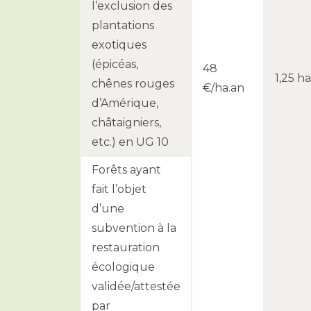
l’exclusion des
plantations
exotiques
(épicéas,
48
1,25 ha
chênes rouges
€/ha.an
d’Amérique,
châtaigniers,
etc.) en UG 10
Forêts ayant
fait l’objet
d’une
subvention à la
restauration
écologique
validée/attestée
par