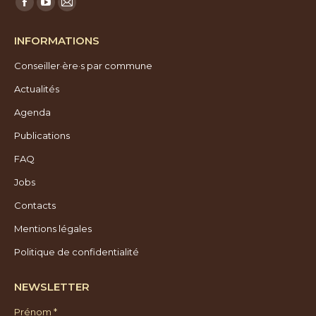
Facebook
YouTube
E-
page
page
mail
INFORMATIONS
opens
opens
page
Conseiller·ère·s par commune
in
in
opens
new
new
in
Actualités
window
window
new
Agenda
window
Publications
FAQ
Jobs
Contacts
Mentions légales
Politique de confidentialité
NEWSLETTER
Prénom *