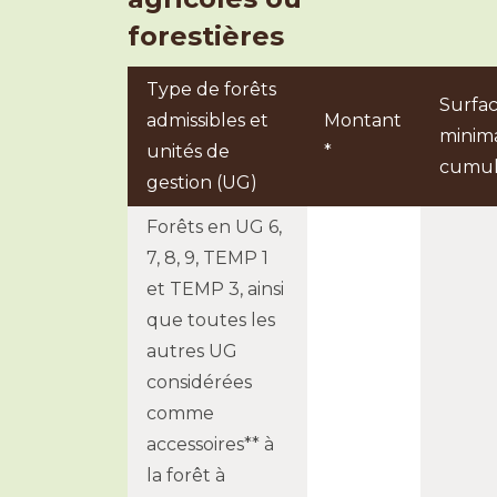
forestières
Type de forêts
Surfa
admissibles et
Montant
minim
unités de
*
cumu
gestion (UG)
Forêts en UG 6,
7, 8, 9, TEMP 1
et TEMP 3, ainsi
que toutes les
autres UG
considérées
comme
accessoires** à
la forêt à