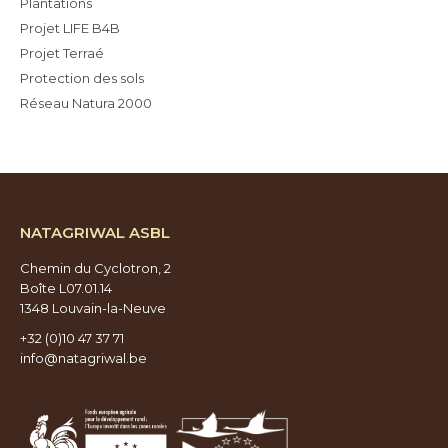
Plantations
Projet LIFE B4B
Projet Terraé
Protection des sols
Réseau Natura 2000
NATAGRIWAL ASBL
Chemin du Cyclotron, 2
Boîte L07.01.14
1348 Louvain-la-Neuve
+32 (0)10 47 37 71
info@natagriwal.be