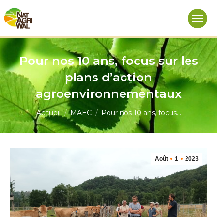
Pour nos 10 ans, focus sur les
plans d’action
agroenvironnementaux
Vous êtes ici :
Accueil
MAEC
Pour nos 10 ans, focus…
Août
1
2023