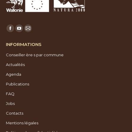
Trouvez nous sur :
Facebook
YouTube
E-
page
page
mail
INFORMATIONS
opens
opens
page
Conseiller·ère·s par commune
in
in
opens
new
new
in
Actualités
window
window
new
Agenda
window
Publications
FAQ
Jobs
Contacts
Mentions légales