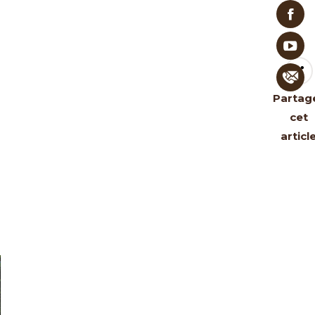
Partag
cet
articl