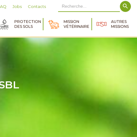
Search Button
Search
FAQ
Jobs
Contacts
for:
PROTECTION
MISSION
AUTRES
DES SOLS
VÉTÉRINAIRE
MISSIONS
ASBL