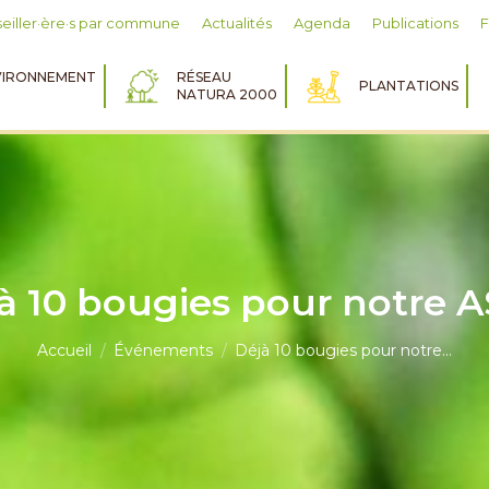
eiller·ère·s par commune
Actualités
Agenda
Publications
IRONNEMENT
RÉSEAU
PLANTATIONS
NATURA 2000
à 10 bougies pour notre 
Vous êtes ici :
Accueil
Événements
Déjà 10 bougies pour notre…