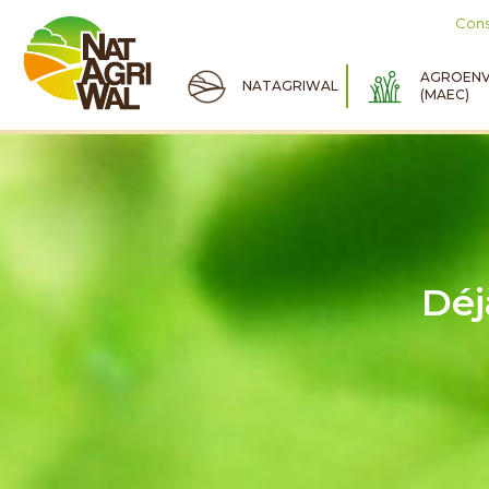
Cons
AGROENV
NATAGRIWAL
(MAEC)
Déj