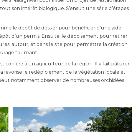
e vers Natagriwal pour initier un projet de restauration
out son intérêt biologique. S’ensuit une série d’étapes
omme le dépôt de dossier pour bénéficier d’une aide
 dépôt d’un permis. Ensuite, le déboisement pour retirer
tures, autour, et dans le site pour permettre la création
âturage tournant.
est confiée à un agriculteur de la région. Il y fait pâturer
ela favorise le redéploiement de la végétation locale et
 on peut notamment observer de nombreuses orchidées