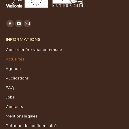
Trouvez nous sur :
Facebook
YouTube
E-
page
page
mail
INFORMATIONS
opens
opens
page
Conseiller·ère·s par commune
in
in
opens
new
new
in
Actualités
window
window
new
Agenda
window
Publications
FAQ
Jobs
Contacts
Mentions légales
Politique de confidentialité