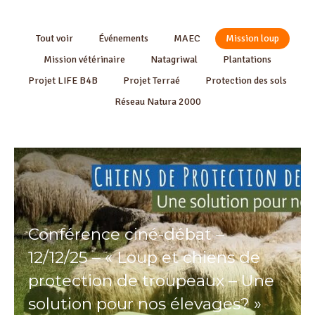
Tout voir
Événements
MAEC
Mission loup
Mission vétérinaire
Natagriwal
Plantations
Projet LIFE B4B
Projet Terraé
Protection des sols
Réseau Natura 2000
Conférence ciné-débat –
12/12/25 – « Loup et chiens de
protection de troupeaux – Une
solution pour nos élevages? »