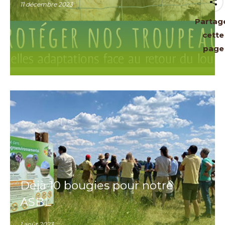
11 décembre 2023
Partag
cette
page
Déjà 10 bougies pour notre
ASBL
1 août 2023