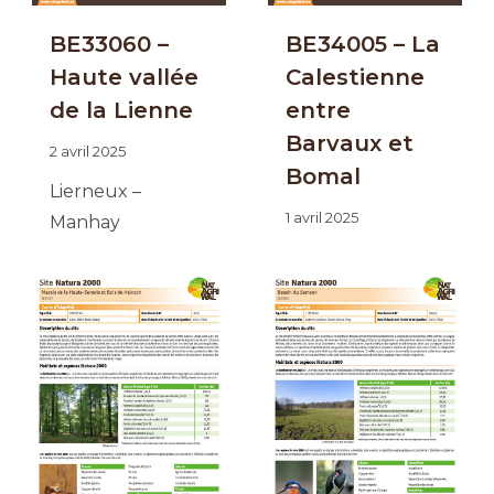
BE33060 –
BE34005 – La
Haute vallée
Calestienne
de la Lienne
entre
Barvaux et
2 avril 2025
Bomal
Lierneux –
1 avril 2025
Manhay
Durbuy