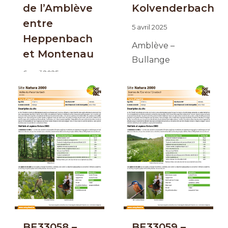
de l’Amblève
Kolvenderbach
entre
5 avril 2025
Heppenbach
Amblève –
et Montenau
Bullange
6 avril 2025
Amblève
BE33058 –
BE33059 –