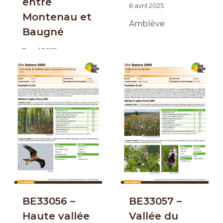
entre
6 avril 2025
Montenau et
Amblève
Baugné
7 avril 2025
Amblève –
Malmedy –
Waimes
BE33056 –
BE33057 –
Haute vallée
Vallée du