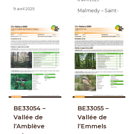
9 avril 2025
Malmedy – Saint-
Vith – Stavelot –
Stavelot – Trois-
Trois-Ponts
Ponts
BE33054 –
BE33055 –
Vallée de
Vallée de
l’Amblève
l’Emmels