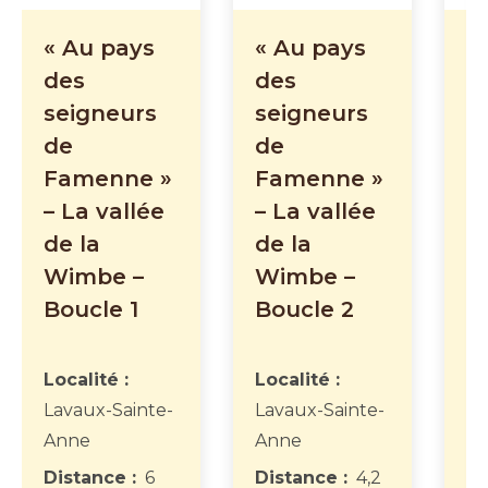
« Au pays
« Au pays
«
des
des
d
seigneurs
seigneurs
s
de
de
d
Famenne »
Famenne »
F
– La vallée
– La vallée
–
de la
de la
d
Wimbe –
Wimbe –
W
Boucle 1
Boucle 2
B
2
Localité :
Localité :
Lavaux-Sainte-
Lavaux-Sainte-
Lo
Anne
Anne
La
A
Distance :
6
Distance :
4,2