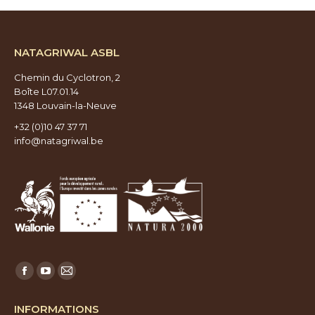
NATAGRIWAL ASBL
Chemin du Cyclotron, 2
Boîte L07.01.14
1348 Louvain-la-Neuve
+32 (0)10 47 37 71
info@natagriwal.be
Trouvez nous sur :
Facebook
YouTube
E-
page
page
mail
INFORMATIONS