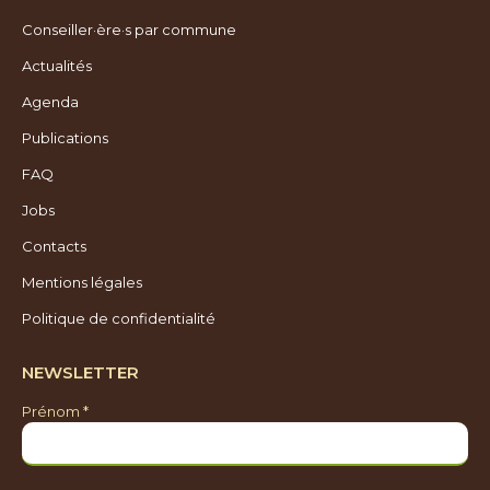
opens
opens
page
Conseiller·ère·s par commune
in
in
opens
new
new
in
Actualités
window
window
new
Agenda
window
Publications
FAQ
Jobs
Contacts
Mentions légales
Politique de confidentialité
NEWSLETTER
Prénom *