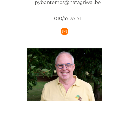
pybontemps@natagriwal.be
010/47 37 71
E-
mail