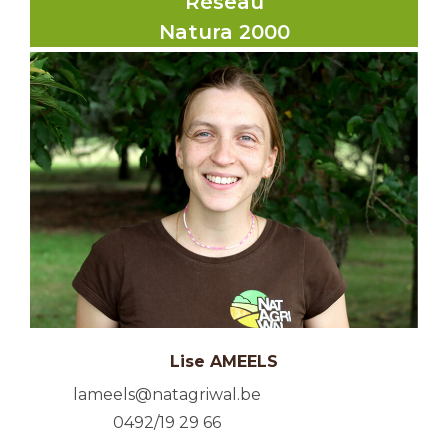
Réseau
Natura 2000
Lise AMEELS
lameels@natagriwal.be
0492/19 29 66