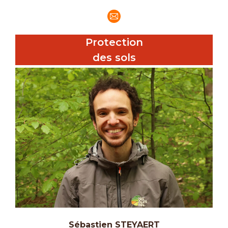
E-
mail
Protection
des sols
Sébastien STEYAERT