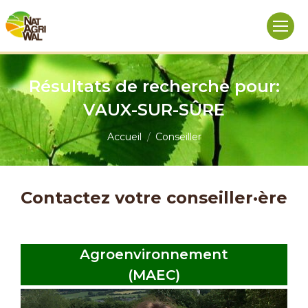
Résultats de recherche pour:
VAUX-SUR-SÛRE
Vous êtes ici :
Accueil
Conseiller
Contactez votre conseiller·ère
Agroenvironnement
(MAEC)