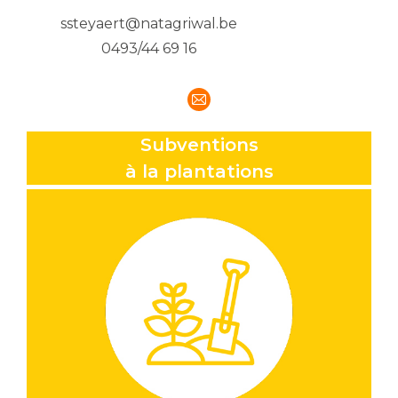
ssteyaert@natagriwal.be
0493/44 69 16
E-
mail
Subventions
à la plantations