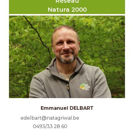
Réseau
Natura 2000
Emmanuel DELBART
edelbart@natagriwal.be
0493/33 28 60