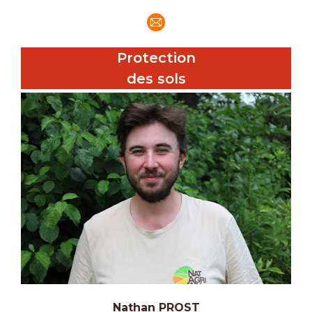
E-
mail
Protection
des sols
Nathan PROST