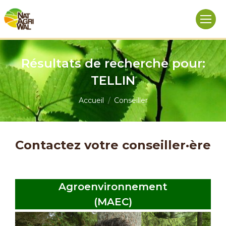
Résultats de recherche pour:
TELLIN
Vous êtes ici :
Accueil
Conseiller
Contactez votre conseiller·ère
Agroenvironnement
(MAEC)