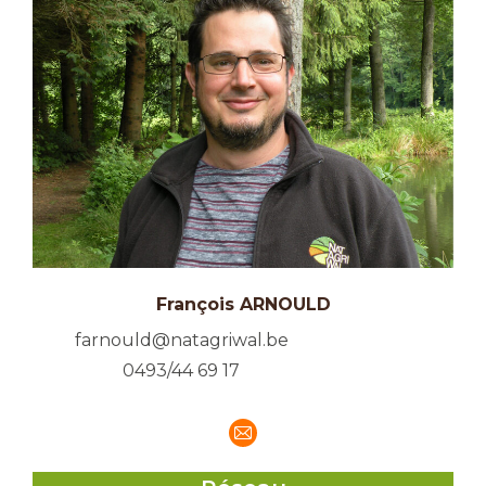
François ARNOULD
farnould@natagriwal.be
0493/44 69 17
E-
mail