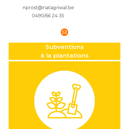
nprost@natagriwal.be
0490/66 24 35
E-
mail
Subventions
à la plantations