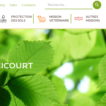
Search Button
Search
FAQ
Jobs
Contacts
for:
PROTECTION
MISSION
AUTRES
DES SOLS
VÉTÉRINAIRE
MISSIONS
ICOURT