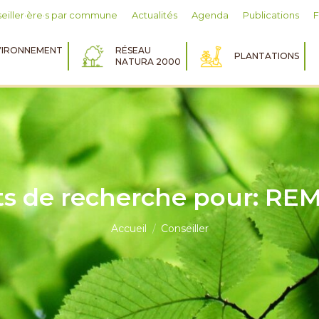
eiller·ère·s par commune
Actualités
Agenda
Publications
IRONNEMENT
RÉSEAU
PLANTATIONS
NATURA 2000
ts de recherche pour:
REM
Vous êtes ici :
Accueil
Conseiller