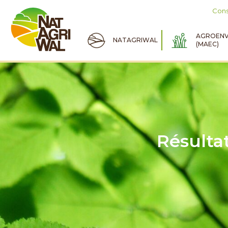
Cons
AGROENV
NATAGRIWAL
(MAEC)
Résulta