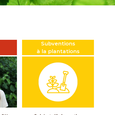
Subventions
à la plantations