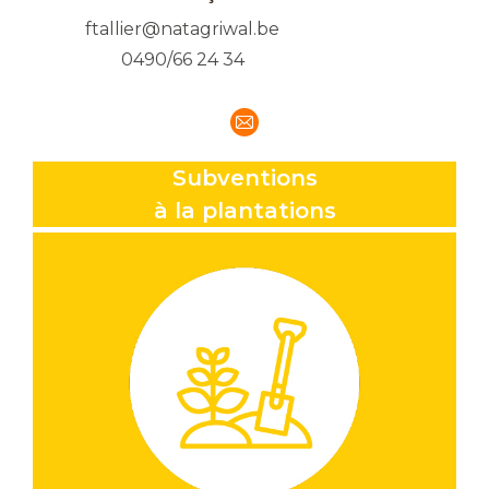
ftallier@natagriwal.be
0490/66 24 34
E-
mail
Subventions
à la plantations