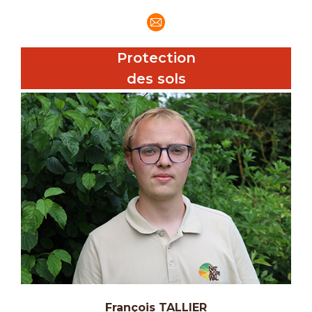
E-
mail
Protection
des sols
François TALLIER