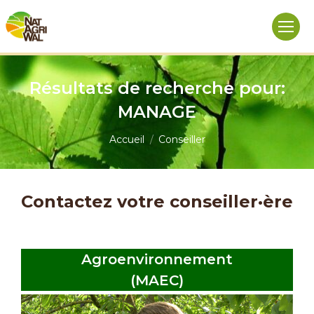
Résultats de recherche pour:
MANAGE
Vous êtes ici :
Accueil
Conseiller
Contactez votre conseiller·ère
Agroenvironnement
(MAEC)