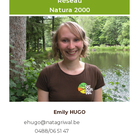
Réseau
Natura 2000
Emily HUGO
ehugo@natagriwal.be
0488/06 51 47