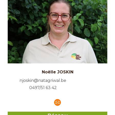
Noëlle JOSKIN
njoskin@natagriwal.be
0497/51 63 42
E-
mail