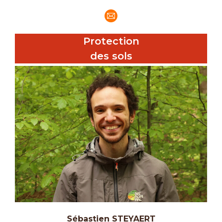
E-
mail
Protection
des sols
Sébastien STEYAERT