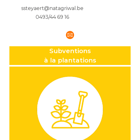
ssteyaert@natagriwal.be
0493/44 69 16
E-
mail
Subventions
à la plantations