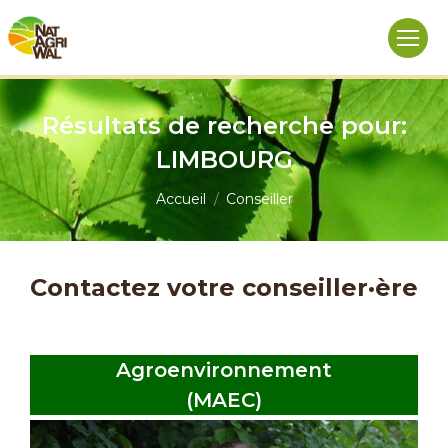
Résultats de recherche pour:
LIMBOURG
Vous êtes ici :
Accueil
Conseiller
Contactez votre conseiller·ère
Agroenvironnement
(MAEC)