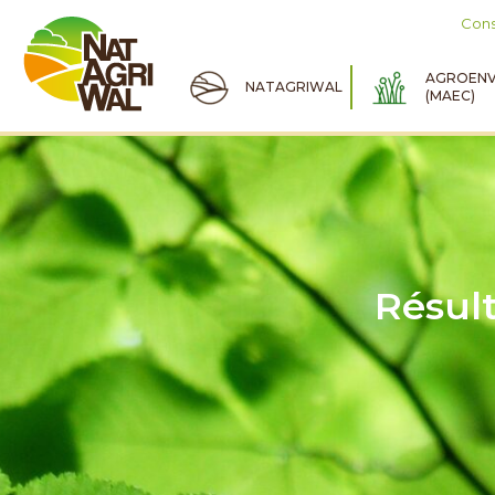
Cons
AGROENV
NATAGRIWAL
(MAEC)
Résul