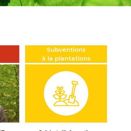
Subventions
à la plantations