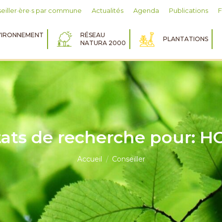
eiller·ère·s par commune
Actualités
Agenda
Publications
IRONNEMENT
RÉSEAU
PLANTATIONS
NATURA 2000
tats de recherche pour:
H
Vous êtes ici :
Accueil
Conseiller