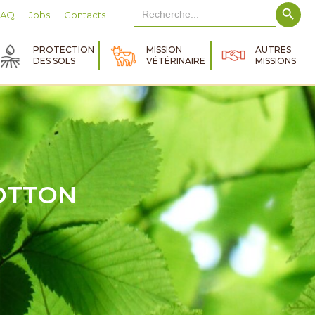
Search Button
Search
FAQ
Jobs
Contacts
for:
PROTECTION
MISSION
AUTRES
DES SOLS
VÉTÉRINAIRE
MISSIONS
OTTON