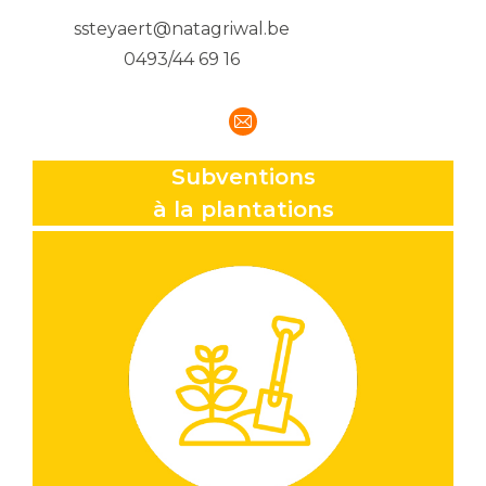
ssteyaert@natagriwal.be
0493/44 69 16
E-
mail
Subventions
à la plantations