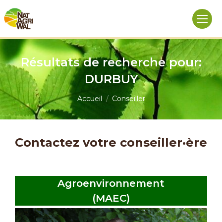
Résultats de recherche pour:
DURBUY
Vous êtes ici :
Accueil
Conseiller
Contactez votre conseiller·ère
Agroenvironnement
(MAEC)