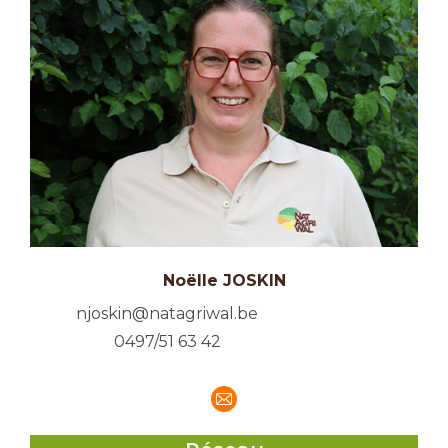
Noëlle JOSKIN
njoskin@natagriwal.be
0497/51 63 42
E-
mail