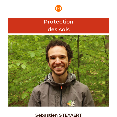
E-
mail
Protection
des sols
Sébastien STEYAERT