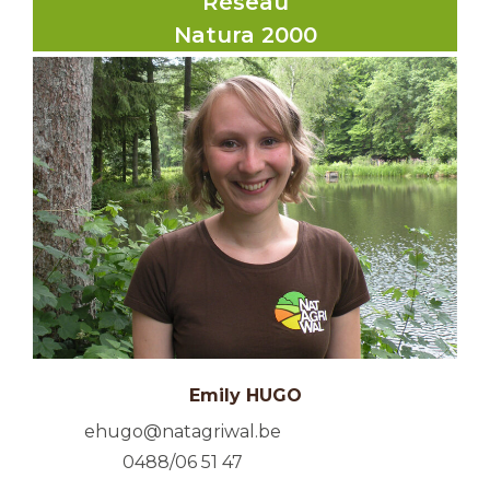
Réseau
Natura 2000
Emily HUGO
ehugo@natagriwal.be
0488/06 51 47