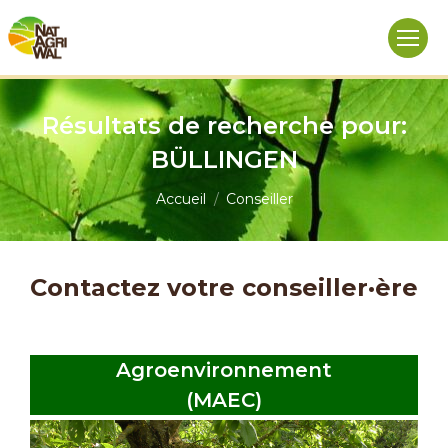
Résultats de recherche pour:
BÜLLINGEN
Vous êtes ici :
Accueil
Conseiller
Contactez votre conseiller·ère
Agroenvironnement
(MAEC)