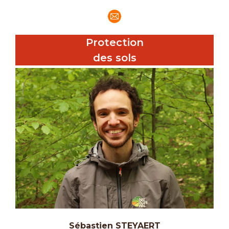
E-
mail
Protection
des sols
Sébastien STEYAERT