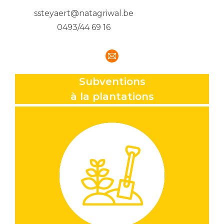
ssteyaert@natagriwal.be
0493/44 69 16
E-
mail
Subventions
à la plantations