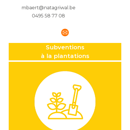
mbaert@natagriwal.be
0495 58 77 08
E-
mail
Subventions
à la plantations