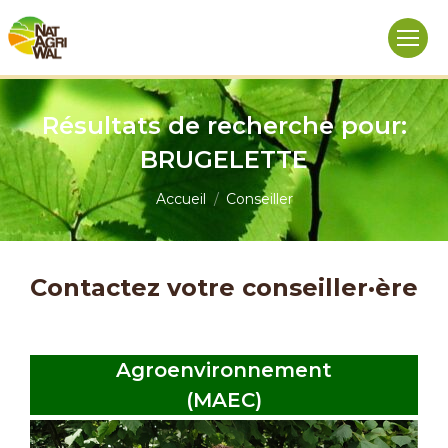
Résultats de recherche pour:
BRUGELETTE
Vous êtes ici :
Accueil
Conseiller
Contactez votre conseiller·ère
Agroenvironnement
(MAEC)