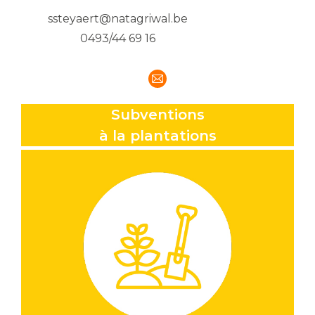
ssteyaert@natagriwal.be
0493/44 69 16
E-
mail
Subventions
à la plantations