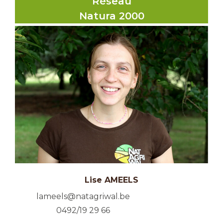
Réseau
Natura 2000
Lise AMEELS
lameels@natagriwal.be
0492/19 29 66