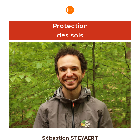
E-
mail
Protection
des sols
Sébastien STEYAERT