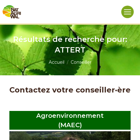
Résultats de recherche pour:
ATTERT
Vous êtes ici :
Accueil
Conseiller
Contactez votre conseiller·ère
Agroenvironnement
(MAEC)