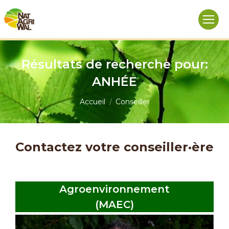
Résultats de recherche pour:
ANHÉE
Vous êtes ici :
Accueil
Conseiller
Contactez votre conseiller·ère
Agroenvironnement
(MAEC)