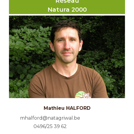
Réseau
Natura 2000
Mathieu HALFORD
mhalford@natagriwal.be
0496/25 39 62