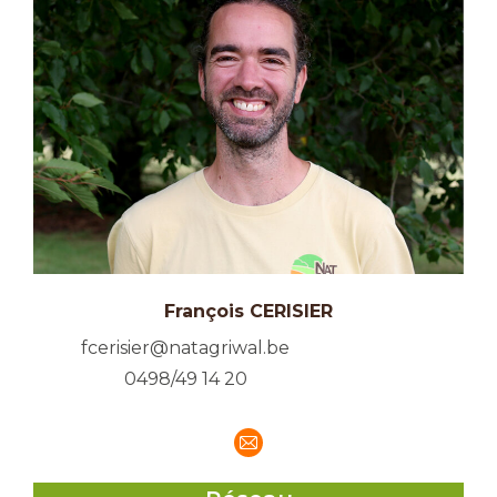
François CERISIER
fcerisier@natagriwal.be
0498/49 14 20
E-
mail