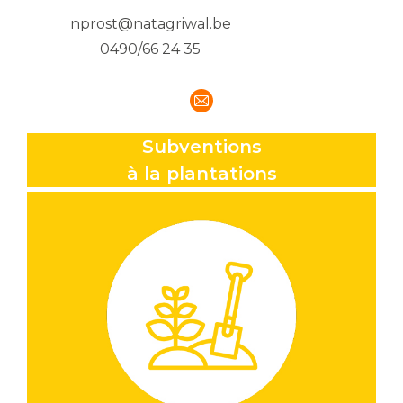
nprost@natagriwal.be
0490/66 24 35
E-
mail
Subventions
à la plantations