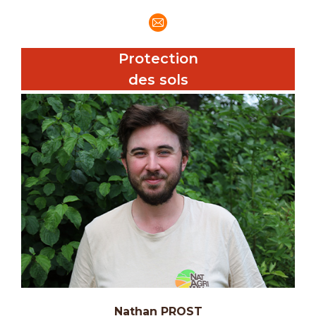
E-
mail
Protection
des sols
Nathan PROST