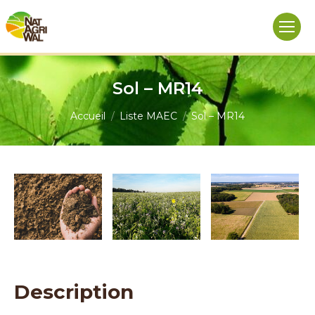
Sol – MR14
Vous êtes ici :
Accueil
Liste MAEC
Sol – MR14
Description